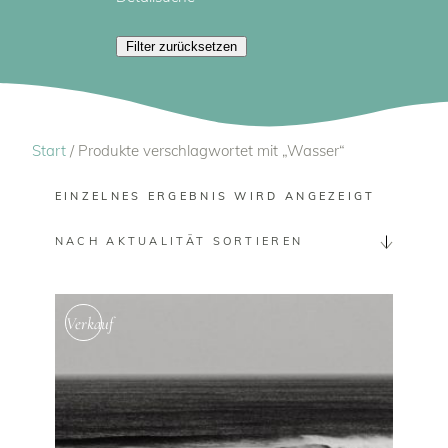
Reisen - Travel
Portugal
Sommer
Filter zurücksetzen
Wasser
Wassersport
Start
/ Produkte verschlagwortet mit „Wasser“
EINZELNES ERGEBNIS WIRD ANGEZEIGT
NACH AKTUALITÄT SORTIEREN
Verkauf