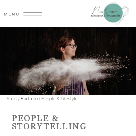
Start
/
Portfolio
/ People & Lifestyle
PEOPLE &
STORYTELLING