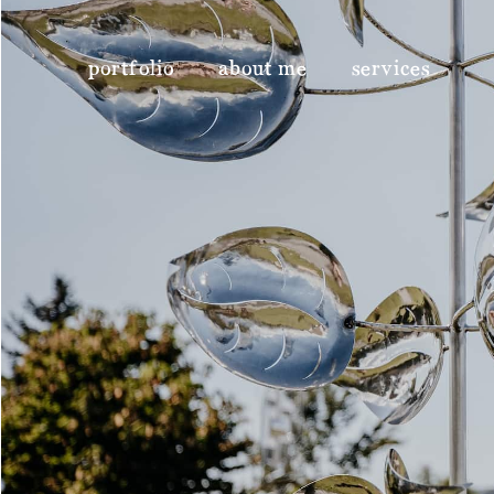
portfolio
about me
services