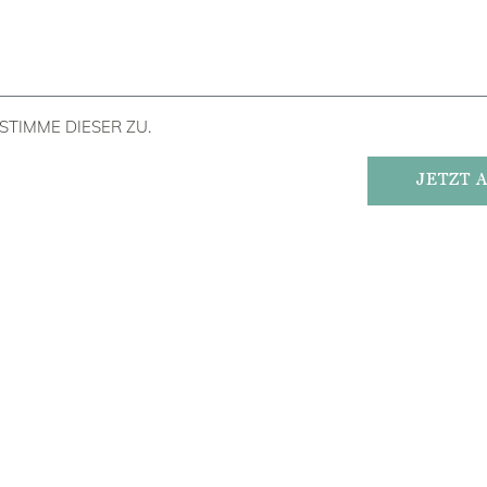
TIMME DIESER ZU.
JETZT 
ren, Reisen, Entdecken &
kennen Lernen"