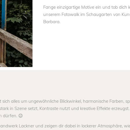
Fange einzigartige Motive ein und tob dich k
unserem Fotowalk im Schaugarten von Kuns
Barbara.
ht sich alles um ungewöhnliche Blickwinkel, harmonische Farben,
tark in Szene setzt, Kontraste nutzt und kreative Effekte erzeugs
n dürfen. 😉
ndwerk Lackner und zeigen dir dabei in lockerer Atmosphäre, wie