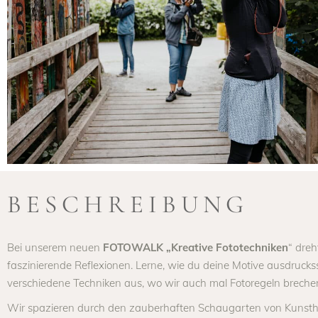
BESCHREIBUNG
Bei unserem neuen
FOTOWALK „Kreative Fototechniken
“ dre
faszinierende Reflexionen. Lerne, wie du deine Motive ausdruckss
verschiedene Techniken aus, wo wir auch mal Fotoregeln breche
Wir spazieren durch den zauberhaften Schaugarten von Kunstha