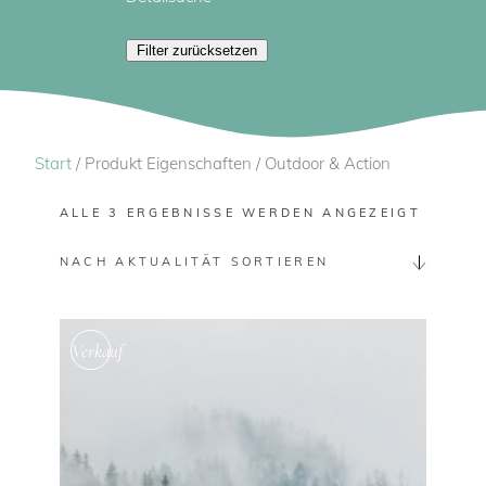
Natur
Nebel
Österreich
Filter zurücksetzen
Norwegen
Outdoor & Action
Portugal
Reisen - Travel
Sternenhimmel
Sommer
Vanlife
Steiermark
Start
/ Produkt Eigenschaften / Outdoor & Action
Wald
Wasser
ALLE 3 ERGEBNISSE WERDEN ANGEZEIGT
Wassersport
NACH AKTUALITÄT SORTIEREN
Verkauf