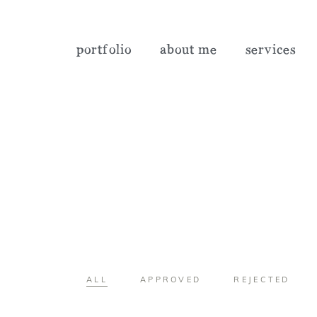
portfolio
about me
services
ALL
APPROVED
REJECTED