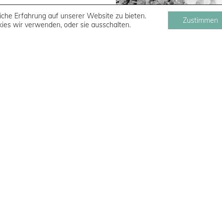
che Erfahrung auf unserer Website zu bieten.
Zustimmen
#959
ies wir verwenden, oder sie ausschalten.
#965
klärung
agb
kontakt
zahlung & versand
kundenga