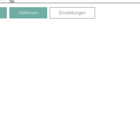
Ablehnen
Einstellungen
#962
#966
lerie
widerrufsbelehrung