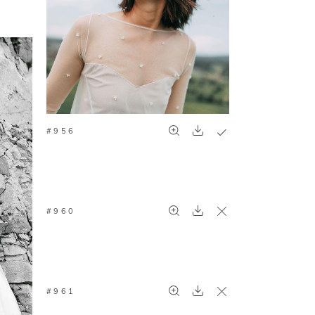
#956
#960
#961