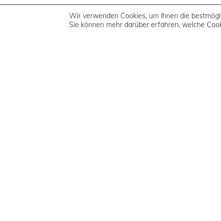
Wir verwenden Cookies, um Ihnen die bestmögli
Sie können mehr darüber erfahren, welche Cook
#963
#964
#967
impressum & datenschutzer