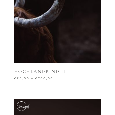
AUSFÜHRUNG WÄHLEN
HOCHLANDRIND II
€
75,00
–
€
260,00
Verkauf