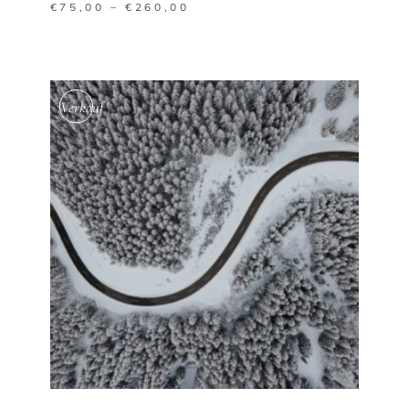
€
75,00
–
€
260,00
Verkauf
AUSFÜHRUNG WÄHLEN