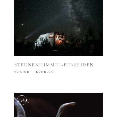
AUSFÜHRUNG WÄHLEN
STERNENHIMMEL-PERSEIDEN
€
75,00
–
€
260,00
Verkauf