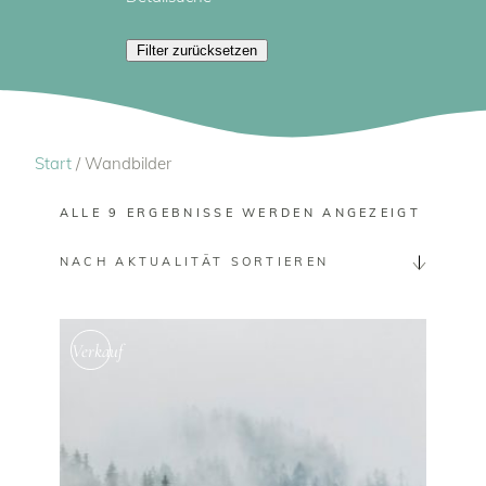
Luftbild
Drohne
Natur
Filter zurücksetzen
Nebel
Österreich
Norwegen
Outdoor & Action
Pflanzen
Reisen - Travel
Portugal
Sommer
Start
/ Wandbilder
Sternenhimmel
Steiermark
Vanlife
ALLE 9 ERGEBNISSE WERDEN ANGEZEIGT
Tiere
Wald
Winter
Wasser
NACH AKTUALITÄT SORTIEREN
Wassersport
Winter
Verkauf